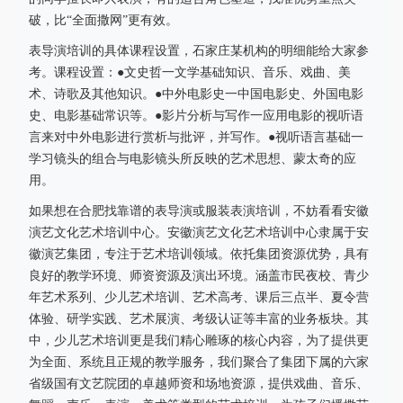
破，比“全面撒网”更有效。
表导演培训的具体课程设置，石家庄某机构的明细能给大家参
考。课程设置：●文史哲一文学基础知识、音乐、戏曲、美
术、诗歌及其他知识。●中外电影史一中国电影史、外国电影
史、电影基础常识等。●影片分析与写作一应用电影的视听语
言来对中外电影进行赏析与批评，并写作。●视听语言基础一
学习镜头的组合与电影镜头所反映的艺术思想、蒙太奇的应
用。
如果想在合肥找靠谱的表导演或服装表演培训，不妨看看安徽
演艺文化艺术培训中心。安徽演艺文化艺术培训中心隶属于安
徽演艺集团，专注于艺术培训领域。依托集团资源优势，具有
良好的教学环境、师资资源及演出环境。涵盖市民夜校、青少
年艺术系列、少儿艺术培训、艺术高考、课后三点半、夏令营
体验、研学实践、艺术展演、考级认证等丰富的业务板块。其
中，少儿艺术培训更是我们精心雕琢的核心内容，为了提供更
为全面、系统且正规的教学服务，我们聚合了集团下属的六家
省级国有文艺院团的卓越师资和场地资源，提供戏曲、音乐、