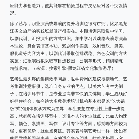
应能力和创造力，使其能够在拍摄过程中灵活应对各种突发情
况。
除了艺考，职业演员或导演的提升培训也很有讲究，比如黑龙
江省文旅厅的实践班就做得很实在。本期培训采取集中学习、
以剧代训、汇报演出的方式组织。集中学习以戏剧表演导演基
本理论、舞台表演基本功、戏剧创作实践、戏剧音乐、舞美、
服化道等内容为主；以剧代训采取创排话剧、角色实训的方式
实施；汇报演出拟采取节目进校园、公演等形式，精训精练，
精益求精。（来源：搜索引擎-黑龙江省文化和旅游厅）
艺考生最头疼的集训效率问题，返学费网的建议很接地气。艺
考集训注意事项，选准自身专业的优点。以美术艺考生为例
子，在培训环节中，是专业提高非常快的关键期，学生必须好
好抓住机会，如今绝大多数美术培训机构基本都是以“吃大锅
饭”式的团体教学方式为主导，学生要想在专业性上进一步提
高，就必须在培训环节中，选准本人的专业优点，比如人物速
写、颜色、素描画、写作、设计专业等方面，感觉哪方面较为
强，更有优势，就重点突破。其实表导演艺考也一样，比如有
的同学擅长即兴表演，有的适合角色塑造，找准优势重点突