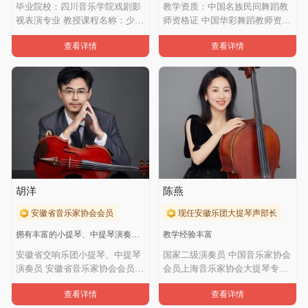
毕业院校：四川音乐学院戏剧影
教学资质：中国名族民间舞蹈教
视表演专业 教授课程名称：少儿
师资格证 中国华彩舞蹈教师资格
戏剧表演 艺
证基本功教学
查看详情
查看详情
胡洋
陈燕
安徽省音乐家协会会员
现任安徽乐团大提琴声部长
拥有丰富的小提琴、中提琴演奏经验
教学经验丰富
安徽省交响乐团小提琴、中提琴
国家二级演奏员 中国音乐家协会
演奏员 安徽省音乐家协会会员毕
会员上海音乐家协会大提琴专业
业于青岛
委员会会员安
查看详情
查看详情