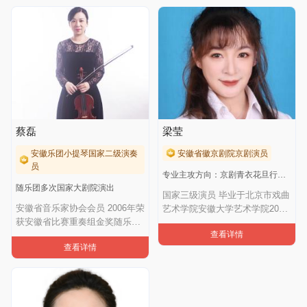
蔡磊
梁莹
安徽乐团小提琴国家二级演奏
安徽省徽京剧院京剧演员
员
专业主攻方向：京剧青衣花旦行当，剧目排演
随乐团多次国家大剧院演出
国家三级演员 毕业于北京市戏曲
安徽省音乐家协会会员 2006年荣
艺术学院安徽大学艺术学院2008
获安徽省比赛重奏组金奖随乐团
年开始（
查看详情
多次国家
查看详情