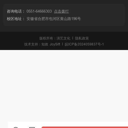
咨询电话：
0551-64666303
点击拨打
校区地址：
安徽省合肥市包河区黄山路196号
版权所有：演艺文化
隐私政策
技术支持：
知效
JoySift
皖ICP备2024059837号-1